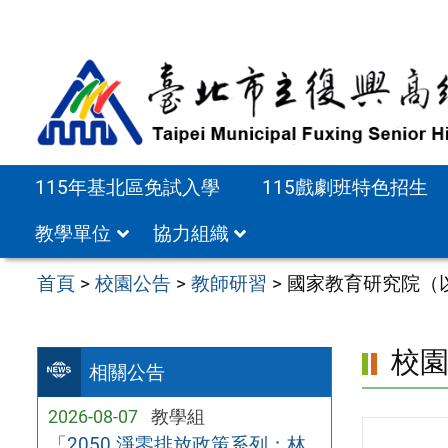
跳
至
主
要
內
容
115年基北區免試入學
115戲劇班特色招生
區
教學單位
協力組織
首頁
>
校園公告
>
教師研習
>
國家教育研究院（
校
相關公告
2026-08-07
教學組
「2050 淨零排放政策系列：林