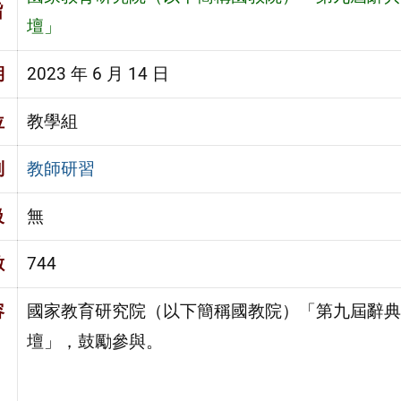
旨
壇」
期
2023 年 6 月 14 日
位
教學組
別
教師研習
級
無
數
744
容
國家教育研究院（以下簡稱國教院）「第九屆辭典
壇」，鼓勵參與。