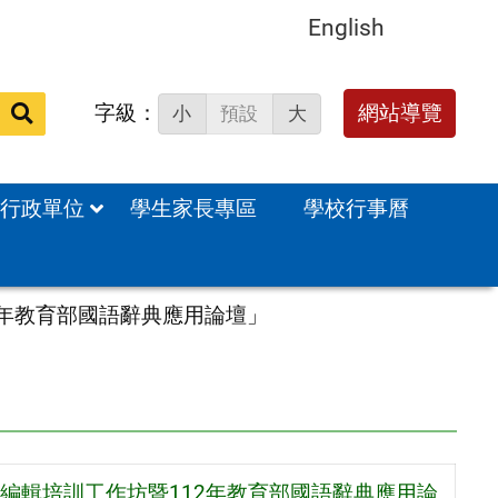
English
字級：
網站導覽
小
預設
大
站
內
搜
行政單位
學生家長專區
學校行事曆
尋：
2年教育部國語辭典應用論壇」
編輯培訓工作坊暨112年教育部國語辭典應用論