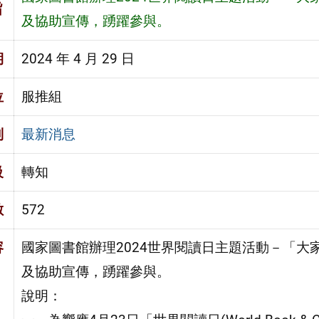
旨
及協助宣傳，踴躍參與。
期
2024 年 4 月 29 日
位
服推組
別
最新消息
級
轉知
數
572
容
國家圖書館辦理2024世界閱讀日主題活動－「
及協助宣傳，踴躍參與。
說明：