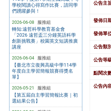
公告主
學校閱讀心得寫作比賽，請同學
們踴躍參與！
發佈日
2026-06-08
服推組
轉知:遠哲科學教育基金會
發佈單
「2026 遠哲盃三分鐘英語科學
創新挑戰賽」校園英文短講推廣
公告類
講座
2026-06-04
服推組
公告等
【臺北市立復興高級中學114學
年度自主學習簡報競賽得獎名
點閱次
單】
公告內
2026-05-21
服推組
【第五屆自主學習簡報比賽｜初
選結果公告】