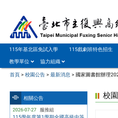
跳
至
主
要
內
容
115年基北區免試入學
115戲劇班特色招生
區
教學單位
協力組織
首頁
>
校園公告
>
最新消息
>
國家圖書館辦理2
校
相關公告
2026-07-27
服推組
115學年度第1學期全國高級中等