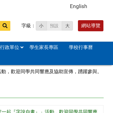
English
字級：
網站導覽
小
預設
大
站
內
搜
行政單位
學生家長專區
學校行事曆
尋：
活動，歡迎同學共同響應及協助宣傳，踴躍參與。
大家一起『字說自畫』」活動，歡迎同學共同響應