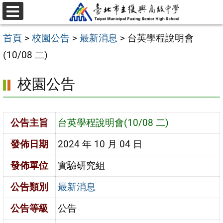
跳
選
至
單
首頁
>
校園公告
>
最新消息
>
台英學程說明會
主
(10/08 二)
要
內
校園公告
容
區
公告主旨
台英學程說明會(10/08 二)
發佈日期
2024 年 10 月 04 日
發佈單位
實驗研究組
公告類別
最新消息
公告等級
公告