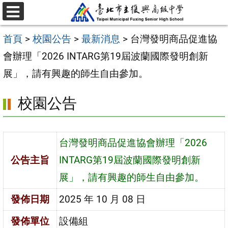
跳
選
至
單
首頁
>
校園公告
>
最新消息
>
台灣發明商品促進協
主
會辦理「2026 INTARG第19屆波蘭國際發明創新
要
展」，請有興趣的師生自由參加。
內
容
校園公告
區
台灣發明商品促進協會辦理「2026
公告主旨
INTARG第19屆波蘭國際發明創新
展」，請有興趣的師生自由參加。
發佈日期
2025 年 10 月 08 日
發佈單位
設備組