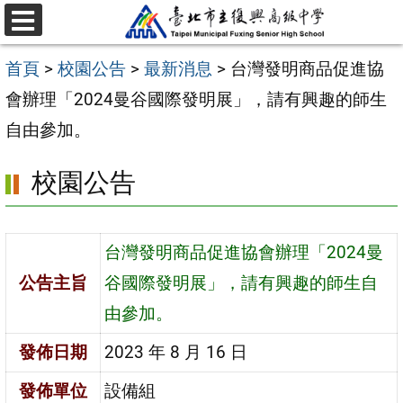
跳
選
至
單
首頁
>
校園公告
>
最新消息
>
台灣發明商品促進協
主
會辦理「2024曼谷國際發明展」，請有興趣的師生
要
自由參加。
內
容
校園公告
區
台灣發明商品促進協會辦理「2024曼
公告主旨
谷國際發明展」，請有興趣的師生自
由參加。
發佈日期
2023 年 8 月 16 日
發佈單位
設備組