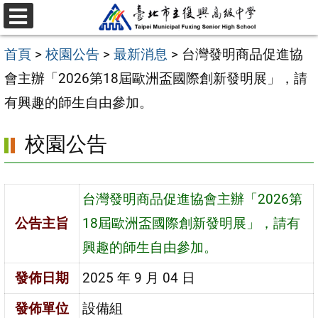
跳
選
至
單
首頁
>
校園公告
>
最新消息
>
台灣發明商品促進協
主
會主辦「2026第18屆歐洲盃國際創新發明展」，請
要
有興趣的師生自由參加。
內
容
校園公告
區
台灣發明商品促進協會主辦「2026第
公告主旨
18屆歐洲盃國際創新發明展」，請有
興趣的師生自由參加。
發佈日期
2025 年 9 月 04 日
發佈單位
設備組