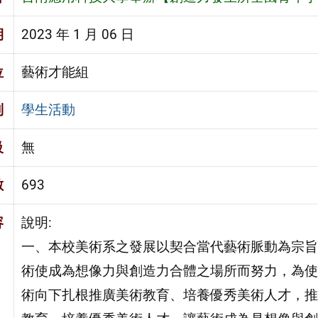
期
2023 年 1 月 06 日
位
藝術才能組
別
學生活動
級
無
數
693
容
說明:
一、本校美術系之發展以契合當代藝術脈動為宗旨
術使成為想像力與創造力合體之場所而努力，為使
術向下扎根推廣美術教育、培養優秀美術人才，推