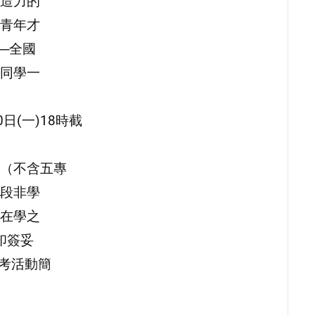
造力的
青年才
─全國
同學一
0日(一)18時截
（不含五專
段非學
在學之
印簽妥
參考活動簡