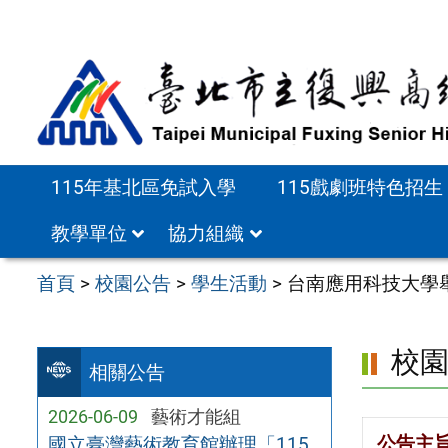
跳
至
主
要
內
容
115年基北區免試入學
115戲劇班特色招生
區
教學單位
協力組織
首頁
>
校園公告
>
學生活動
>
台南應用科技大學
校
相關公告
2026-06-09
藝術才能組
公告主
國立臺灣藝術教育館辦理「115