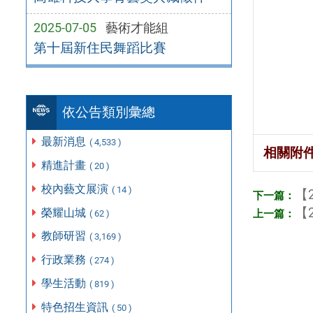
2025-07-05
藝術才能組
第十屆新住民舞蹈比賽
依公告類別彙總
最新消息
( 4,533 )
相關附
精進計畫
( 20 )
校內藝文展演
( 14 )
【2
【2
榮耀山城
( 62 )
教師研習
( 3,169 )
行政業務
( 274 )
學生活動
( 819 )
特色招生資訊
( 50 )