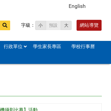
English
字級：
送出
網站導覽
小
預設
大
搜
尋：
行政單位
學生家長專區
學校行事曆
機攝影比賽】活動