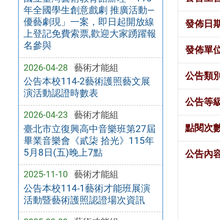
年全國學生創意戲劇 推廣活動—
優藝劇現」一案，即日起開放線
發佈日
上登記免費索票,歡迎大家踴躍報
名參與
發佈單
2026-04-28
藝術才能組
公告類
公告本校114-2藝術護照藝文展
演活動認證時數表
公告等
2026-04-23
藝術才能組
點閱次
臺北市立復興高中音樂班第27屆
畢業音樂會《貳柒 拾光》115年
5月8日(五)晚上7點
公告內
2025-11-10
藝術才能組
公告本校114-1藝術才能班展演
活動暨藝術護照認證場次資訊