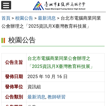
跳
選
至
單
首頁
>
校園公告
>
最新消息
>
台北市電腦商業同業
主
公會辦理之「2025資訊月X臺灣教育科技展」
要
內
校園公告
容
區
台北市電腦商業同業公會辦理之
公告主旨
「2025資訊月X臺灣教育科技展」
發佈日期
2025 年 10 月 16 日
發佈單位
資訊組
公告類別
最新消息
,
教師研習