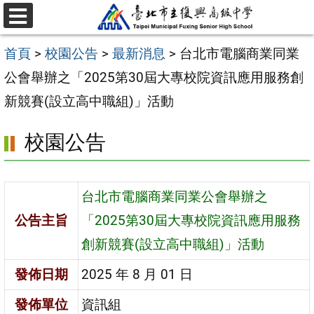
跳
選
至
單
首頁
>
校園公告
>
最新消息
>
台北市電腦商業同業
主
公會舉辦之「2025第30屆大專校院資訊應用服務創
要
新競賽(設立高中職組)」活動
內
容
校園公告
區
台北市電腦商業同業公會舉辦之
公告主旨
「2025第30屆大專校院資訊應用服務
創新競賽(設立高中職組)」活動
發佈日期
2025 年 8 月 01 日
發佈單位
資訊組