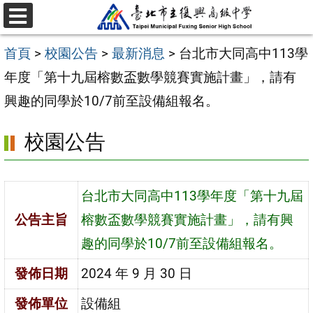
跳
選
至
單
首頁
>
校園公告
>
最新消息
>
台北市大同高中113學
主
年度「第十九屆榕數盃數學競賽實施計畫」，請有
要
興趣的同學於10/7前至設備組報名。
內
容
校園公告
區
台北市大同高中113學年度「第十九屆
公告主旨
榕數盃數學競賽實施計畫」，請有興
趣的同學於10/7前至設備組報名。
發佈日期
2024 年 9 月 30 日
發佈單位
設備組