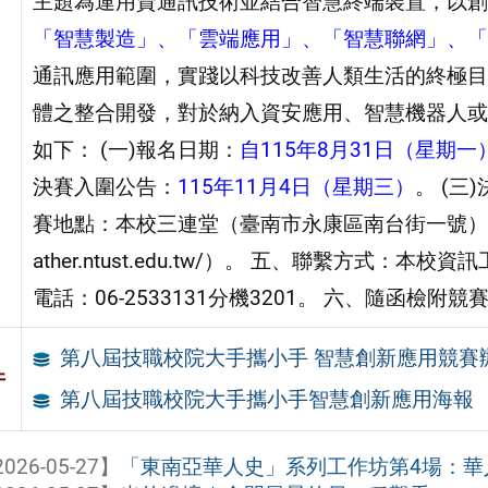
主題為運用資通訊技術並結合智慧終端裝置，以創
「智慧製造」、「雲端應用」、「智慧聯網」、「
通訊應用範圍，實踐以科技改善人類生活的終極目
體之整合開發，對於納入資安應用、智慧機器人或
如下： (一)報名日期：
自115年8月31日（星期一
決賽入圍公告：
115年11月4日（星期三）
。 (三
賽地點：本校三連堂（臺南市永康區南台街一號）。 四、
ather.ntust.edu.tw/）。 五、聯繫方式：本校資訊工程
電話：06-2533131分機3201。 六、隨函檢附
第八屆技職校院大手攜小手 智慧創新應用競賽
件
第八屆技職校院大手攜小手智慧創新應用海報
026-05-27】
「東南亞華人史」系列工作坊第4場：華