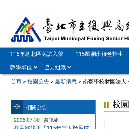
跳
至
主
要
內
容
115年基北區免試入學
115戲劇班特色招生
區
教學單位
協力組織
首頁
>
校園公告
>
最新消息
>
南臺學校財團法人
校
相關公告
2026-07-30
資訊組
教育部修正「115年無人機足球