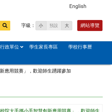
English
字級：
網站導覽
小
預設
大
站
內
搜
行政單位
學生家長專區
學校行事曆
尋：
新應用競賽」，歡迎師生踴躍參加
校院大手攜小手智慧創新應用競賽」，歡迎師生