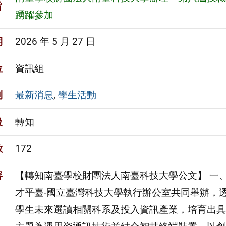
旨
踴躍參加
期
2026 年 5 月 27 日
位
資訊組
別
最新消息
,
學生活動
級
轉知
數
172
容
【轉知南臺學校財團法人南臺科技大學公文】 一
才平臺-國立臺灣科技大學執行辦公室共同舉辦，
學生未來選讀相關科系及投入資訊產業，培育出具