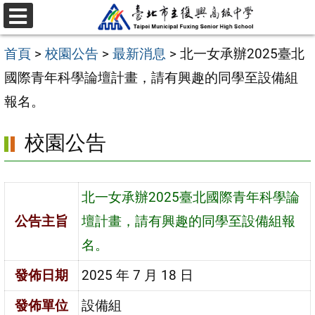
跳
選
至
單
首頁
>
校園公告
>
最新消息
>
北一女承辦2025臺北
主
國際青年科學論壇計畫，請有興趣的同學至設備組
要
報名。
內
容
校園公告
區
北一女承辦2025臺北國際青年科學論
公告主旨
壇計畫，請有興趣的同學至設備組報
名。
發佈日期
2025 年 7 月 18 日
發佈單位
設備組