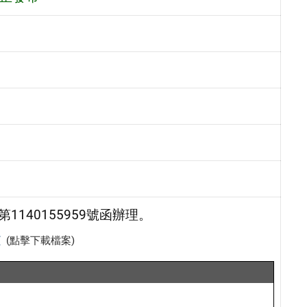
1140155959號函辦理。
文
(點擊下載檔案)