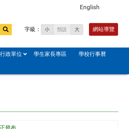
English
字級：
網站導覽
小
預設
大
站
內
搜
行政單位
學生家長專區
學校行事曆
尋：
修正發布