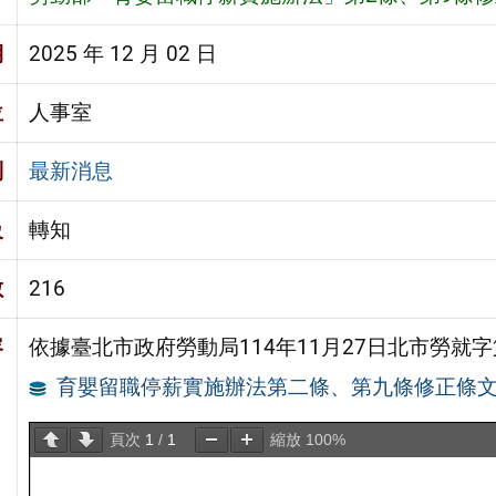
期
2025 年 12 月 02 日
位
人事室
別
最新消息
級
轉知
數
216
容
依據臺北市政府勞動局114年11月27日北市勞就字第
育嬰留職停薪實施辦法第二條、第九條修正條
頁次
1
/
1
縮放
100%