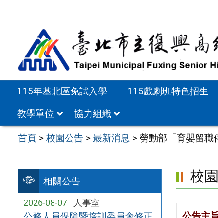
跳
至
主
要
內
容
115年基北區免試入學
115戲劇班特色招生
區
教學單位
協力組織
首頁
>
校園公告
>
最新消息
>
勞動部「育嬰留職
校
相關公告
2026-08-07
人事室
公告主
公務人員保障暨培訓委員會修正