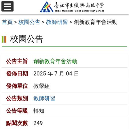
跳
選
至
單
首頁
>
校園公告
>
教師研習
>
創新教育年會活動
主
要
校園公告
內
容
公告主旨
創新教育年會活動
區
發佈日期
2025 年 7 月 04 日
發佈單位
教學組
公告類別
教師研習
公告等級
轉知
點閱次數
249