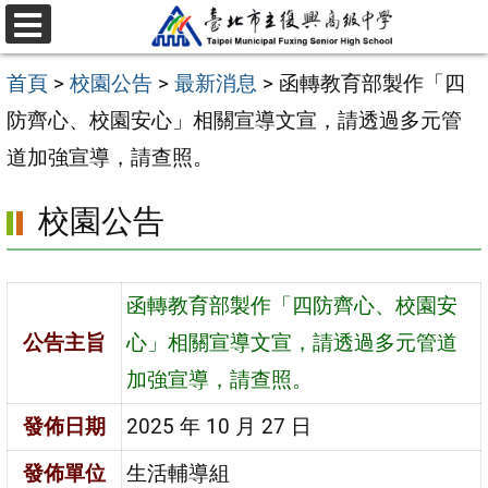
跳
選
至
單
首頁
>
校園公告
>
最新消息
>
函轉教育部製作「四
主
防齊心、校園安心」相關宣導文宣，請透過多元管
要
道加強宣導，請查照。
內
容
校園公告
區
函轉教育部製作「四防齊心、校園安
公告主旨
心」相關宣導文宣，請透過多元管道
加強宣導，請查照。
發佈日期
2025 年 10 月 27 日
發佈單位
生活輔導組