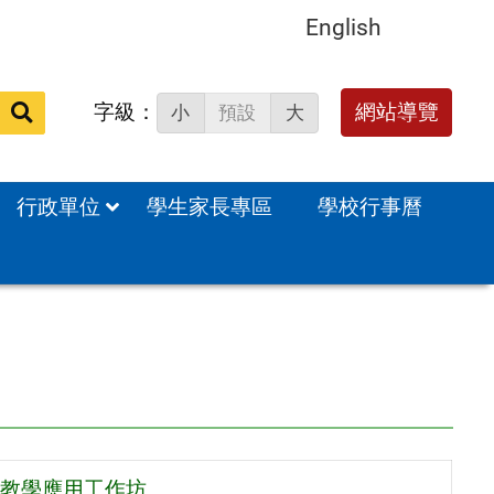
English
字級：
送出
網站導覽
小
預設
大
搜
尋：
行政單位
學生家長專區
學校行事曆
教學應用工作坊