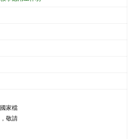
國家檔
，敬請