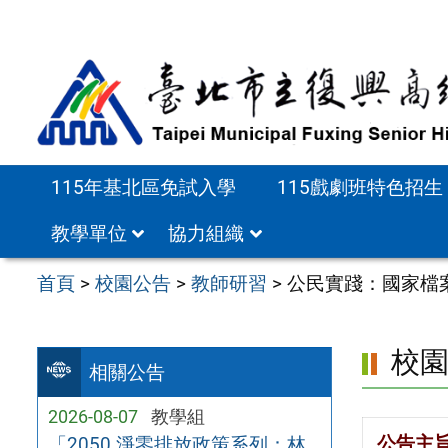
跳
至
主
要
內
容
115年基北區免試入學
115戲劇班特色招生
區
教學單位
協力組織
首頁
>
校園公告
>
教師研習
>
公民實踐：國家檔
校
相關公告
2026-08-07
教學組
公告主
「2050 淨零排放政策系列：林