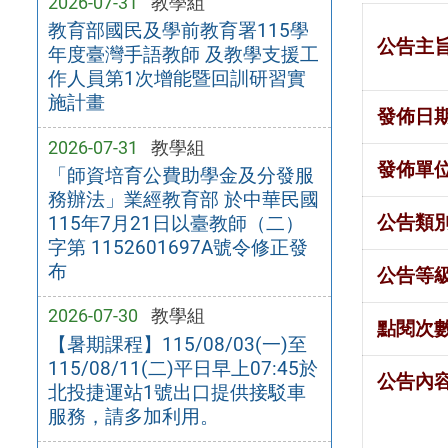
2026-07-31
教學組
教育部國民及學前教育署115學
公告主
年度臺灣手語教師 及教學支援工
作人員第1次增能暨回訓研習實
施計畫
發佈日
2026-07-31
教學組
發佈單
「師資培育公費助學金及分發服
務辦法」業經教育部 於中華民國
公告類
115年7月21日以臺教師（二）
字第 1152601697A號令修正發
布
公告等
2026-07-30
教學組
點閱次
【暑期課程】115/08/03(一)至
115/08/11(二)平日早上07:45於
公告內
北投捷運站1號出口提供接駁車
服務，請多加利用。