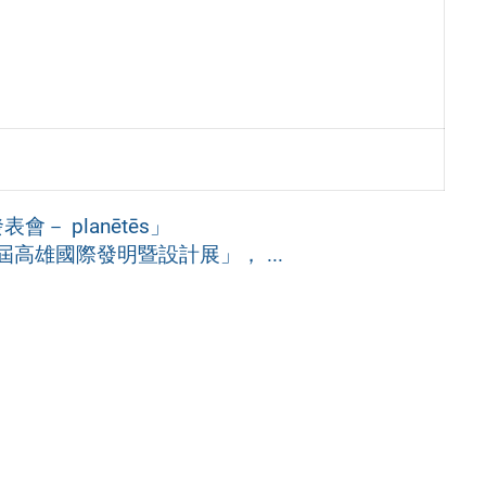
 planētēs」
屆高雄國際發明暨設計展」， ...