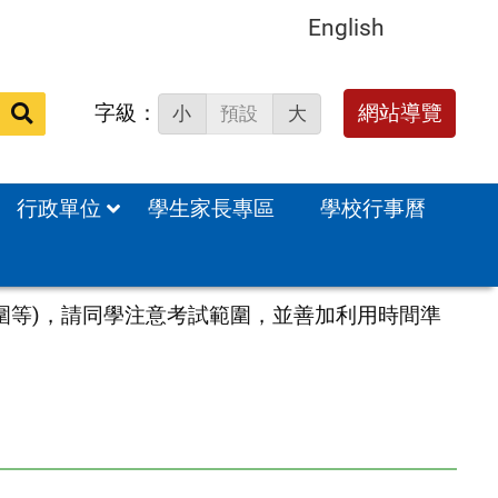
English
字級：
送出
網站導覽
小
預設
大
搜
尋：
行政單位
學生家長專區
學校行事曆
及範圍等)，請同學注意考試範圍，並善加利用時間準