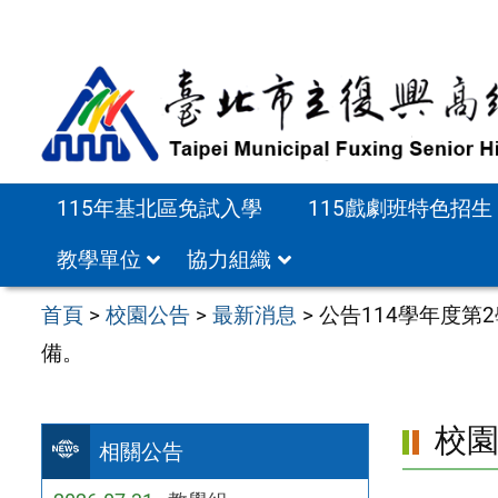
跳
至
主
要
內
容
115年基北區免試入學
115戲劇班特色招生
區
教學單位
協力組織
首頁
>
校園公告
>
最新消息
>
公告114學年度第
備。
校
相關公告