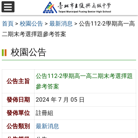
跳
選
至
單
首頁
>
校園公告
>
最新消息
>
公告112-2學期高一高
主
二期末考選擇題參考答案
要
內
校園公告
容
區
公告112-2學期高一高二期末考選擇題
公告主旨
參考答案
發佈日期
2024 年 7 月 05 日
發佈單位
註冊組
公告類別
最新消息