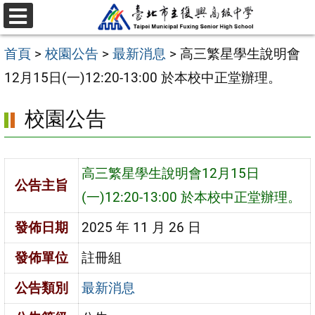
跳
選
至
單
首頁
>
校園公告
>
最新消息
>
高三繁星學生說明會
主
12月15日(一)12:20-13:00 於本校中正堂辦理。
要
內
校園公告
容
區
高三繁星學生說明會12月15日
公告主旨
(一)12:20-13:00 於本校中正堂辦理。
發佈日期
2025 年 11 月 26 日
發佈單位
註冊組
公告類別
最新消息