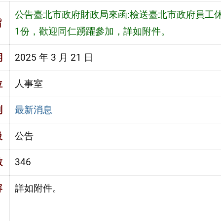
公告臺北市政府財政局來函:檢送臺北市政府員工休
旨
1份，歡迎同仁踴躍參加，詳如附件。
期
2025 年 3 月 21 日
位
人事室
別
最新消息
級
公告
數
346
容
詳如附件。