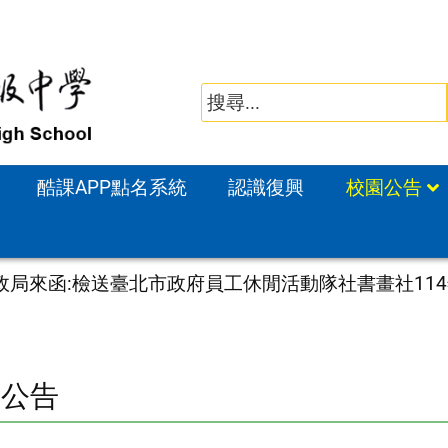
酷課APP點名系統
認識復興
校園公告
政局來函:檢送臺北市政府員工休閒活動隊社書畫社11
園公告