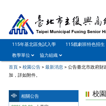
跳
至
主
要
內
容
115年基北區免試入學
115戲劇班特色招生
區
教學單位
協力組織
首頁
>
校園公告
>
最新消息
>
公告臺北市政府財
加，詳如附件。
校
相關公告