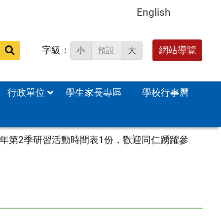
English
字級：
送出
網站導覽
小
預設
大
搜
尋：
行政單位
學生家長專區
學校行事曆
4年第2季研習活動時間表1份，歡迎同仁踴躍參