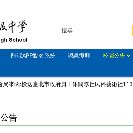
酷課APP點名系統
認識復興
校園公告
會局來函:檢送臺北市政府員工休閒隊社民俗藝術社11
園公告