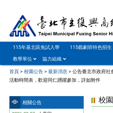
跳
至
主
要
內
容
115年基北區免試入學
115戲劇班特色招生
區
教學單位
協力組織
首頁
>
校園公告
>
最新消息
>
公告臺北市政府社
活動時間表，歡迎同仁踴躍參加，詳如附件
校
相關公告