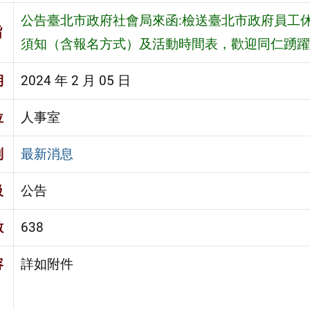
公告臺北市政府社會局來函:檢送臺北市政府員工休
旨
須知（含報名方式）及活動時間表，歡迎同仁踴躍
期
2024 年 2 月 05 日
位
人事室
別
最新消息
級
公告
數
638
容
詳如附件