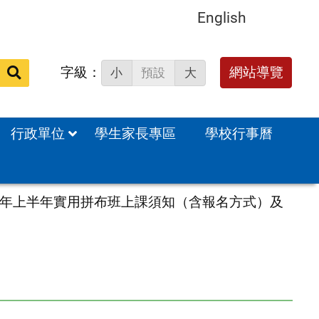
English
字級：
送出
網站導覽
小
預設
大
搜
尋：
行政單位
學生家長專區
學校行事曆
3年上半年實用拼布班上課須知（含報名方式）及