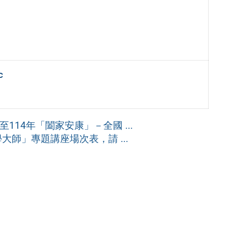
c
114年「闔家安康」－全國 ...
師」專題講座場次表，請 ...