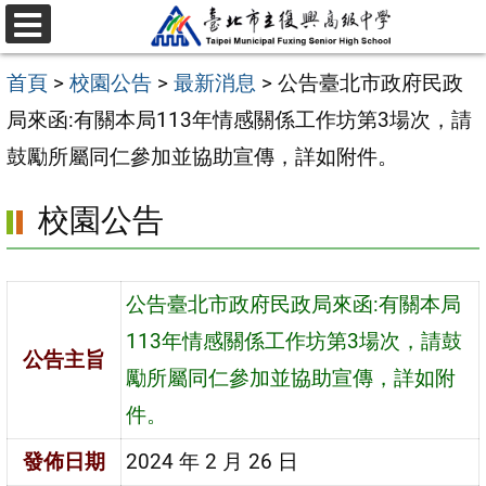
跳
選
至
單
首頁
>
校園公告
>
最新消息
>
公告臺北市政府民政
主
局來函:有關本局113年情感關係工作坊第3場次，請
要
鼓勵所屬同仁參加並協助宣傳，詳如附件。
內
容
校園公告
區
公告臺北市政府民政局來函:有關本局
113年情感關係工作坊第3場次，請鼓
公告主旨
勵所屬同仁參加並協助宣傳，詳如附
件。
發佈日期
2024 年 2 月 26 日