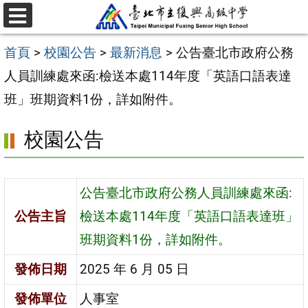
跳
選
至
單
首頁
>
校園公告
>
最新消息
>
公告臺北市政府公務
主
人員訓練處來函:檢送本處114年度「英語口語表達
要
班」班期資料1份，詳如附件。
內
容
校園公告
區
公告臺北市政府公務人員訓練處來函:
公告主旨
檢送本處114年度「英語口語表達班」
班期資料1份，詳如附件。
發佈日期
2025 年 6 月 05 日
發佈單位
人事室