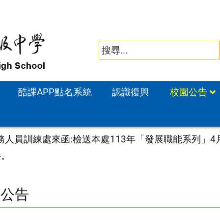
酷課APP點名系統
認識復興
校園公告
務人員訓練處來函:檢送本處113年「發展職能系列」
件。
園公告