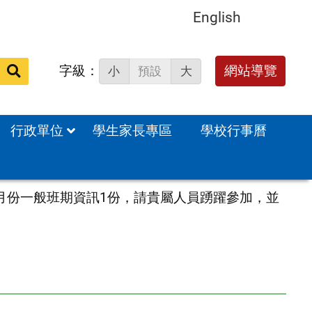
English
字級：
送出
網站導覽
小
預設
大
搜
尋：
行政單位
學生家長專區
學校行事曆
4月份一般班期資訊1份，請貴屬人員踴躍參加，並