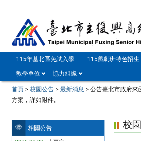
跳
至
主
要
內
容
115年基北區免試入學
115戲劇班特色招生
區
教學單位
協力組織
首頁
>
校園公告
>
最新消息
>
公告臺北市政府來函
方案，詳如附件。
校
相關公告