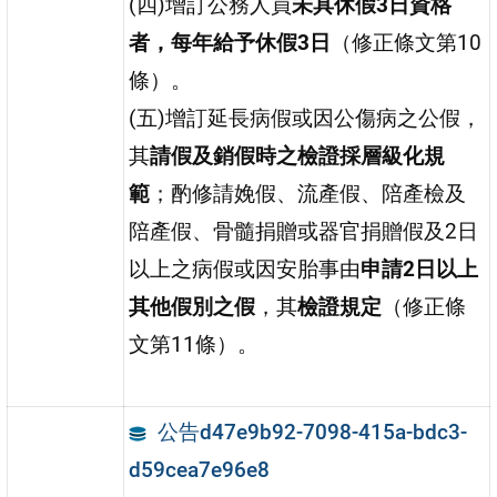
(四)增訂公務人員
未具休假3日資格
者，每年給予休假3日
（修正條文第10
條）。
(五)增訂延長病假或因公傷病之公假，
其
請假及銷假時之檢證採層級化規
範
；酌修請娩假、流產假、陪產檢及
陪產假、骨髓捐贈或器官捐贈假及2日
以上之病假或因安胎事由
申請2日以上
其他假別之假
，其
檢證規定
（修正條
文第11條）。
公告d47e9b92-7098-415a-bdc3-
d59cea7e96e8