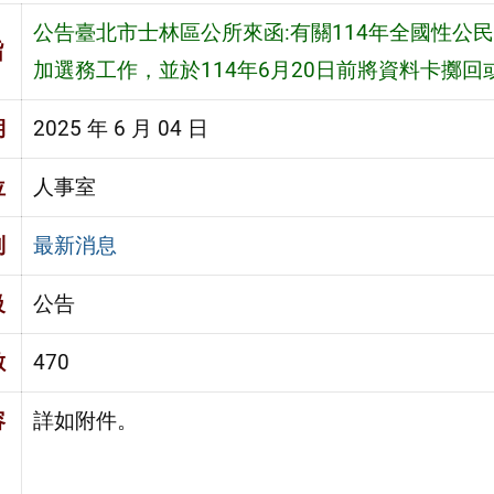
公告臺北市士林區公所來函:有關114年全國性公
旨
加選務工作，並於114年6月20日前將資料卡擲
期
2025 年 6 月 04 日
位
人事室
別
最新消息
級
公告
數
470
容
詳如附件。