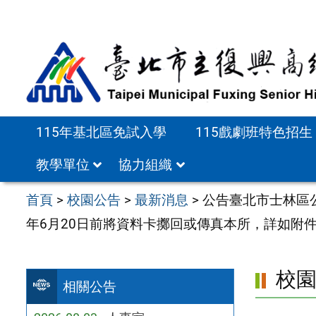
跳
至
主
要
內
容
115年基北區免試入學
115戲劇班特色招生
區
教學單位
協力組織
首頁
>
校園公告
>
最新消息
>
公告臺北市士林區
年6月20日前將資料卡擲回或傳真本所，詳如附
校
相關公告