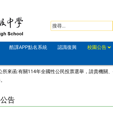
酷課APP點名系統
認識復興
校園公告
公所來函:有關114年全國性公民投票選舉，請貴機關、
件。
園公告