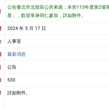
公告臺北市北投區公所來函：本所113年度第2場
旨
星」，歡迎單身同仁參加，詳如附件。
期
2024 年 5 月 17 日
位
人事室
別
最新消息
級
公告
數
530
容
詳如附件。