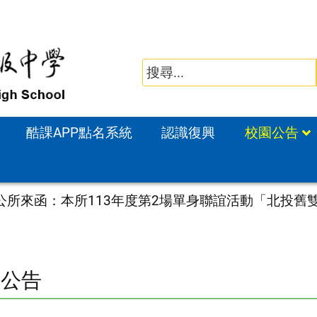
酷課APP點名系統
認識復興
校園公告
公所來函：本所113年度第2場單身聯誼活動「北投舊
園公告