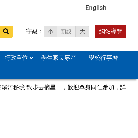
English
字級：
送出
網站導覽
小
預設
大
搜
尋：
行政單位
學生家長專區
學校行事曆
雙溪河秘境 散步去摘星」，歡迎單身同仁參加，詳