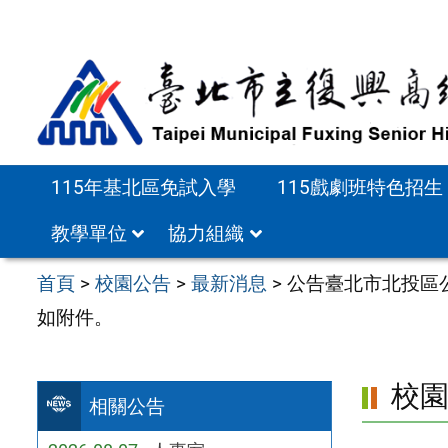
跳
至
主
要
內
容
115年基北區免試入學
115戲劇班特色招生
區
教學單位
協力組織
首頁
>
校園公告
>
最新消息
>
公告臺北市北投區
如附件。
校
相關公告