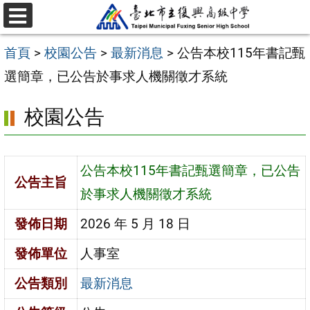
跳
選
至
單
首頁
>
校園公告
>
最新消息
>
公告本校115年書記甄
主
選簡章，已公告於事求人機關徵才系統
要
內
校園公告
容
區
公告本校115年書記甄選簡章，已公告
公告主旨
於事求人機關徵才系統
發佈日期
2026 年 5 月 18 日
發佈單位
人事室
公告類別
最新消息