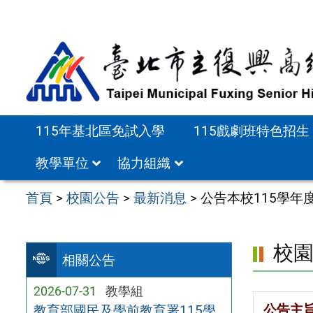
跳
至
主
要
內
容
115年基北區免試入學
115戲劇班特色招生
區
教學單位
協力組織
首頁
>
校園公告
>
最新消息
>
公告本校115學年
校
相關公告
2026-07-31
教學組
公告主
教育部國民及學前教育署115學