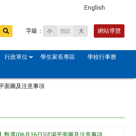
English
字級：
送出
網站導覽
小
預設
大
搜
尋：
行政單位
學生家長專區
學校行事曆
場平面圖及注意事項
甄選(06月16日)試場平面圖及注意事項