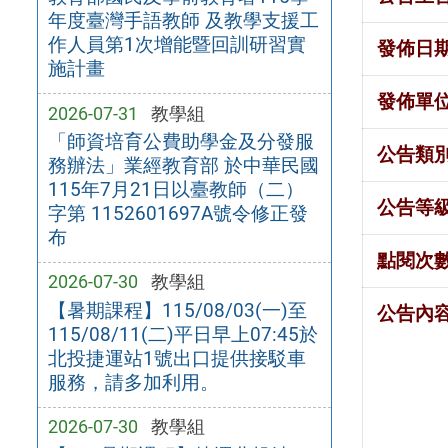
年度臺灣手語教師 及教學支援工
作人員第1次增能暨回訓研習實
發佈日
施計畫
發佈單
2026-07-31
教學組
「師資培育公費助學金及分發服
公告類
務辦法」業經教育部 於中華民國
115年7月21日以臺教師（二）
公告等
字第 1152601697A號令修正發
布
點閱次
2026-07-30
教學組
【暑期課程】115/08/03(一)至
公告內
115/08/11(二)平日早上07:45於
北投捷運站1號出口提供接駁車
服務，請多加利用。
2026-07-30
教學組