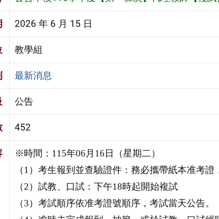
期
2026 年 6 月 15 日
位
教學組
別
最新消息
級
公告
數
452
容
※時間：115年06月16日（星期二）
（1）考生報到並查驗證件：務必攜帶紙本准考證
（2）試教、口試：下午18時起開始複試
（3）考試順序依准考證號順序，考試當天公告。