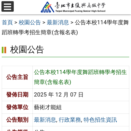
跳
選
至
單
首頁
>
校園公告
>
最新消息
>
公告本校114學年度舞
主
蹈班轉學考招生簡章(含報名表)
要
內
校園公告
容
區
公告本校114學年度舞蹈班轉學考招生
公告主旨
簡章(含報名表)
發佈日期
2025 年 12 月 07 日
發佈單位
藝術才能組
公告類別
最新消息
,
行政業務
,
特色招生資訊