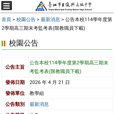
跳
選
至
單
首頁
>
校園公告
>
最新消息
>
公告本校114學年度第
主
2學期高三期末考監考表(限教職員下載)
要
內
校園公告
容
區
公告本校114學年度第2學期高三期末
公告主旨
考監考表(限教職員下載)
發佈日期
2026 年 4 月 21 日
發佈單位
教學組
公告類別
最新消息