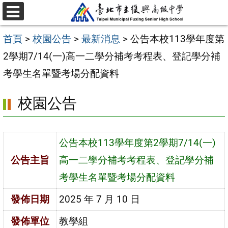
跳
選
至
單
首頁
>
校園公告
>
最新消息
>
公告本校113學年度第
主
2學期7/14(一)高一二學分補考考程表、登記學分補
要
考學生名單暨考場分配資料
內
容
校園公告
區
公告本校113學年度第2學期7/14(一)
公告主旨
高一二學分補考考程表、登記學分補
考學生名單暨考場分配資料
發佈日期
2025 年 7 月 10 日
發佈單位
教學組