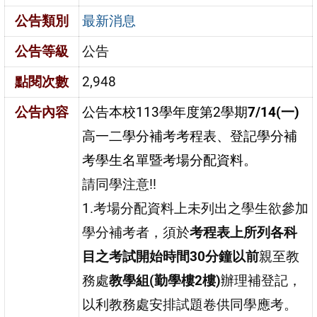
公告類別
最新消息
公告等級
公告
點閱次數
2,948
公告內容
公告本校113學年度第2學期
7/14(一)
高一二學分補考考程表、登記學分補
考學生名單暨考場分配資料。
請同學注意!!
1.考場分配資料上未列出之學生欲參加
學分補考者，須於
考程表上所列各科
目之考試開始時間30分鐘以前
親至教
務處
教學組
(勤學樓2樓)
辦理補登記，
以利教務處安排試題卷供同學應考。