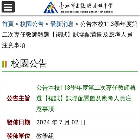
跳
選
至
單
首頁
>
校園公告
>
最新消息
>
公告本校113學年度第
主
二次專任教師甄選【複試】試場配置圖及應考人員
要
注意事項
內
容
校園公告
區
公告本校113學年度第二次專任教師甄
公告主旨
選【複試】試場配置圖及應考人員注
意事項
發佈日期
2024 年 7 月 02 日
發佈單位
教學組