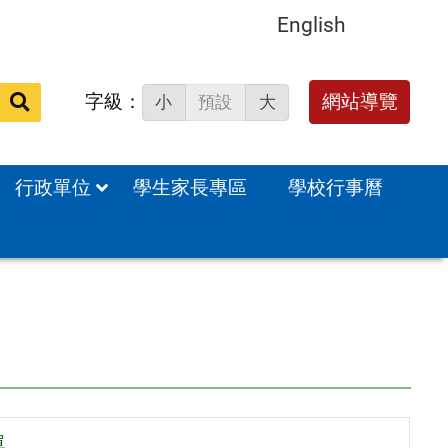
English
字級：
送出
網站導覽
小
預設
大
搜
尋：
行政單位
學生家長專區
學校行事曆
單