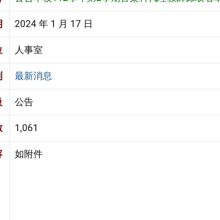
期
2024 年 1 月 17 日
位
人事室
別
最新消息
級
公告
數
1,061
容
如附件