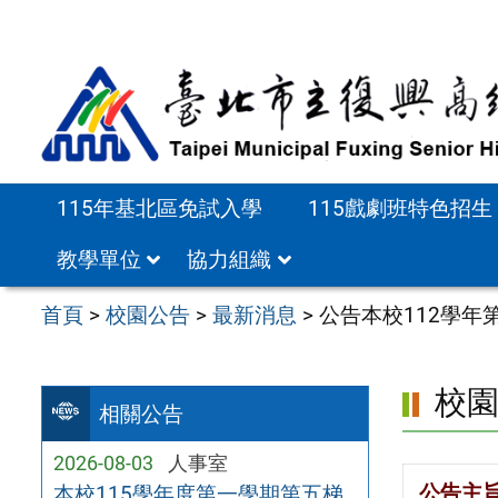
跳
至
主
要
內
容
115年基北區免試入學
115戲劇班特色招生
區
教學單位
協力組織
首頁
>
校園公告
>
最新消息
>
公告本校112學年
校
相關公告
2026-08-03
人事室
公告主
本校115學年度第一學期第五梯