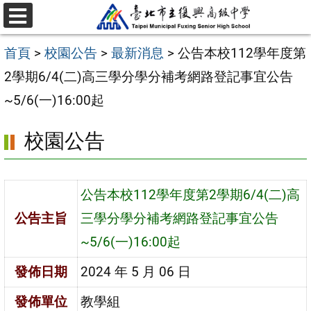
跳
選
至
單
首頁
>
校園公告
>
最新消息
>
公告本校112學年度第
主
2學期6/4(二)高三學分學分補考網路登記事宜公告
要
~5/6(一)16:00起
內
容
校園公告
區
公告本校112學年度第2學期6/4(二)高
公告主旨
三學分學分補考網路登記事宜公告
~5/6(一)16:00起
發佈日期
2024 年 5 月 06 日
發佈單位
教學組