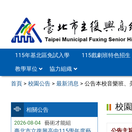
跳
至
主
要
內
容
115年基北區免試入學
115戲劇班特色招生
區
教學單位
協力組織
首頁
>
校園公告
>
最新消息
>
公告本校音樂班、
校
相關公告
2026-08-04
藝術才能組
公告主
臺北市立復興高中115學年度藝