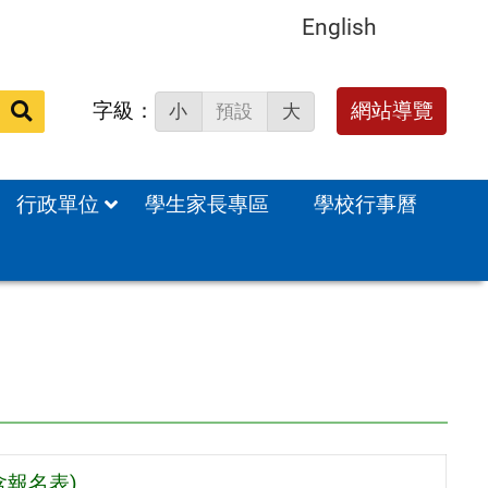
English
字級：
送出
網站導覽
小
預設
大
搜
尋：
行政單位
學生家長專區
學校行事曆
報名表)