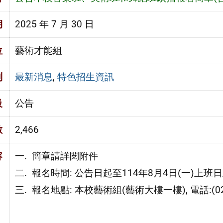
期
2025 年 7 月 30 日
位
藝術才能組
別
最新消息
,
特色招生資訊
級
公告
數
2,466
容
一. 簡章請詳閱附件
二. 報名時間: 公告日起至114年8月4日(一)上班日上午
三. 報名地點: 本校藝術組(藝術大樓一樓), 電話:(02)28