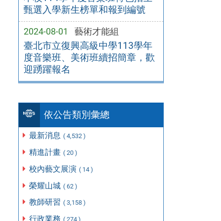
甄選入學新生榜單和報到編號
2024-08-01
藝術才能組
臺北市立復興高級中學113學年
度音樂班、美術班續招簡章，歡
迎踴躍報名
依公告類別彙總
最新消息
( 4,532 )
精進計畫
( 20 )
校內藝文展演
( 14 )
榮耀山城
( 62 )
教師研習
( 3,158 )
行政業務
( 274 )