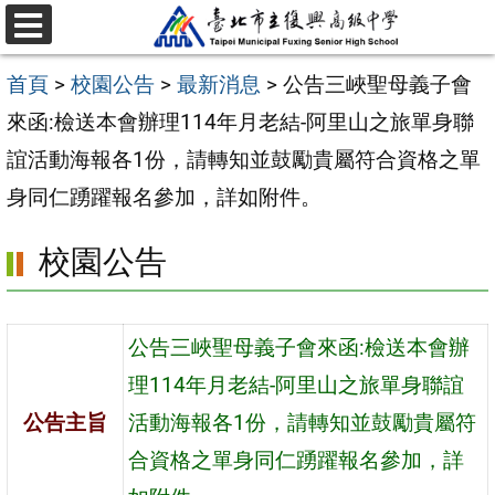
跳
選
至
單
首頁
>
校園公告
>
最新消息
>
公告三峽聖母義子會
主
來函:檢送本會辦理114年月老結-阿里山之旅單身聯
要
誼活動海報各1份，請轉知並鼓勵貴屬符合資格之單
內
身同仁踴躍報名參加，詳如附件。
容
區
校園公告
公告三峽聖母義子會來函:檢送本會辦
理114年月老結-阿里山之旅單身聯誼
公告主旨
活動海報各1份，請轉知並鼓勵貴屬符
合資格之單身同仁踴躍報名參加，詳