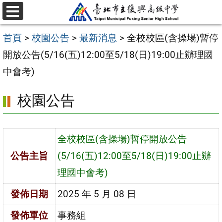
跳
選
至
單
首頁
>
校園公告
>
最新消息
>
全校校區(含操場)暫停
主
開放公告(5/16(五)12:00至5/18(日)19:00止辦理國
要
中會考)
內
容
校園公告
區
全校校區(含操場)暫停開放公告
公告主旨
(5/16(五)12:00至5/18(日)19:00止辦
理國中會考)
發佈日期
2025 年 5 月 08 日
發佈單位
事務組