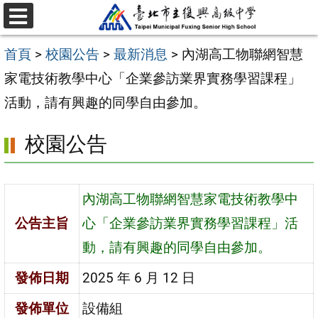
跳
選
至
單
首頁
>
校園公告
>
最新消息
>
內湖高工物聯網智慧
主
家電技術教學中心「企業參訪業界實務學習課程」
要
活動，請有興趣的同學自由參加。
內
容
校園公告
區
內湖高工物聯網智慧家電技術教學中
公告主旨
心「企業參訪業界實務學習課程」活
動，請有興趣的同學自由參加。
發佈日期
2025 年 6 月 12 日
發佈單位
設備組