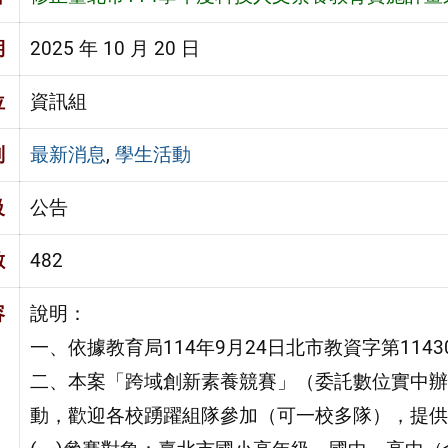
期
2025 年 10 月 20 日
位
資訊組
別
最新消息
,
學生活動
級
公告
數
482
容
說明：
一、依據教育局114年9月24日北市教資字第11430
二、本案「跨域創新素養競賽」（委託數位實中辦
動，歡迎各校踴躍組隊參加（可一校多隊），提供