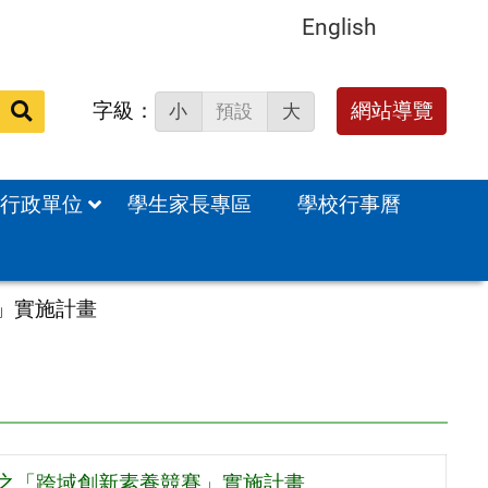
English
字級：
網站導覽
小
預設
大
站
內
搜
行政單位
學生家長專區
學校行事曆
尋：
」實施計畫
畫之「跨域創新素養競賽」實施計畫