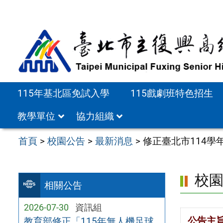
跳
至
主
要
內
容
115年基北區免試入學
115戲劇班特色招生
區
教學單位
協力組織
首頁
>
校園公告
>
最新消息
>
修正臺北市114
校
相關公告
2026-07-30
資訊組
公告主
教育部修正「115年無人機足球