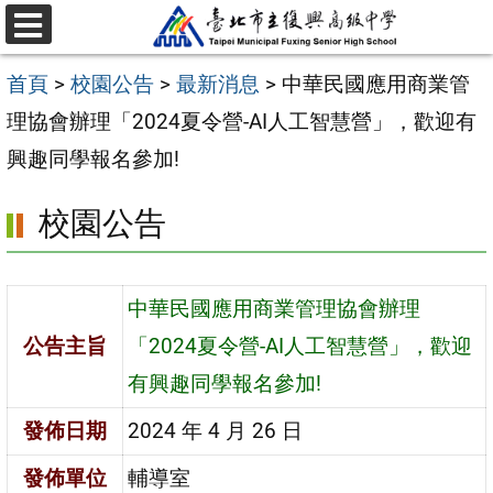
跳
選
至
單
首頁
>
校園公告
>
最新消息
>
中華民國應用商業管
主
理協會辦理「2024夏令營-AI人工智慧營」，歡迎有
要
興趣同學報名參加!
內
容
校園公告
區
中華民國應用商業管理協會辦理
公告主旨
「2024夏令營-AI人工智慧營」，歡迎
有興趣同學報名參加!
發佈日期
2024 年 4 月 26 日
發佈單位
輔導室