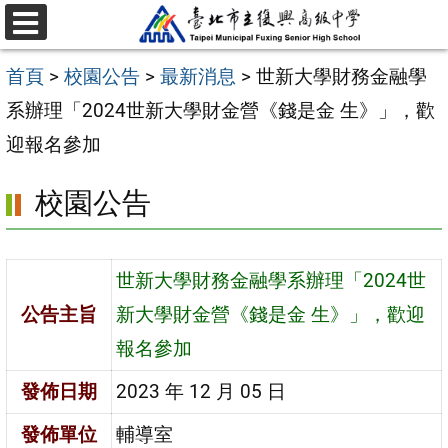
跳
選
至
單
首頁
>
校園公告
>
最新消息
>
世新大學財務金融學
主
系辦理「2024世新大學財金營《錢是金 生》」，歡
要
迎報名參加
內
容
校園公告
區
世新大學財務金融學系辦理「2024世
公告主旨
新大學財金營《錢是金 生》」，歡迎
報名參加
發佈日期
2023 年 12 月 05 日
發佈單位
輔導室