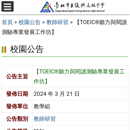
跳
選
至
單
首頁
>
校園公告
>
教師研習
>
【TOEIC®聽力與閱讀
主
測驗專業發展工作坊】
要
內
校園公告
容
區
【TOEIC®聽力與閱讀測驗專業發展工
公告主旨
作坊】
發佈日期
2024 年 3 月 21 日
發佈單位
教學組
公告類別
教師研習