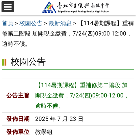
跳
選
至
單
首頁
>
校園公告
>
最新消息
>
【114暑期課程】重補
主
修第二階段 加開現金繳費，7/24(四)09:00-12:00，
要
逾時不候。
內
容
校園公告
區
【114暑期課程】重補修第二階段 加
公告主旨
開現金繳費，7/24(四)09:00-12:00，
逾時不候。
發佈日期
2025 年 7 月 23 日
發佈單位
教學組