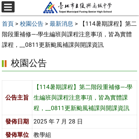
跳
選
至
單
首頁
>
校園公告
>
最新消息
>
【114暑期課程】第二
主
階段重補修—-學生編班與課程注意事項，皆為實體
要
課程，__0811更新颱風補課與開課資訊
內
容
校園公告
區
【114暑期課程】第二階段重補修—-學
公告主旨
生編班與課程注意事項，皆為實體課
程，__0811更新颱風補課與開課資訊
發佈日期
2025 年 7 月 28 日
發佈單位
教學組