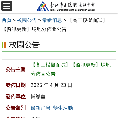
跳
選
至
單
首頁
>
校園公告
>
最新消息
>
【高三模擬面試】
主
【資訊更新】場地分佈圖公告
要
內
校園公告
容
區
【高三模擬面試】【資訊更新】場地
公告主旨
分佈圖公告
發佈日期
2025 年 4 月 23 日
發佈單位
輔導室
公告類別
最新消息
,
學生活動