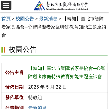
跳
選
至
單
首頁
>
校園公告
>
最新消息
>
【轉知】臺北市智障
主
者家長協會─心智障礙者家庭特殊教育知能主題座談
要
會
內
容
校園公告
區
【轉知】臺北市智障者家長協會─心智
公告主旨
障礙者家庭特殊教育知能主題座談會
發佈日期
2025 年 5 月 22 日
發佈單位
特教組
公告類別
最新消息