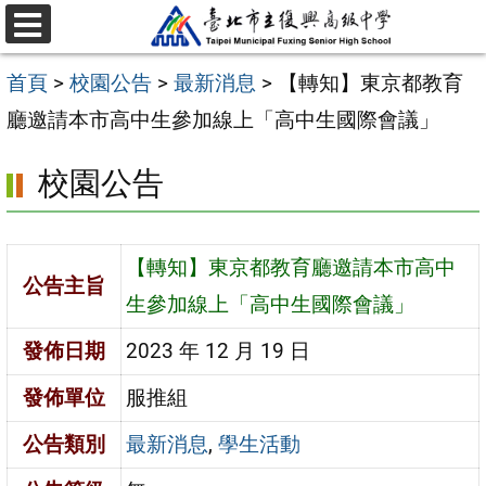
跳
選
至
單
首頁
>
校園公告
>
最新消息
>
【轉知】東京都教育
主
廳邀請本市高中生參加線上「高中生國際會議」
要
內
校園公告
容
區
【轉知】東京都教育廳邀請本市高中
公告主旨
生參加線上「高中生國際會議」
發佈日期
2023 年 12 月 19 日
發佈單位
服推組
公告類別
最新消息
,
學生活動