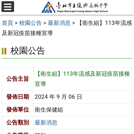
跳
選
至
單
首頁
>
校園公告
>
最新消息
>
【衛生組】113年流感
主
及新冠疫苗接種宣導
要
內
校園公告
容
區
【衛生組】113年流感及新冠疫苗接種
公告主旨
宣導
發佈日期
2024 年 9 月 06 日
發佈單位
衛生保健組
公告類別
最新消息